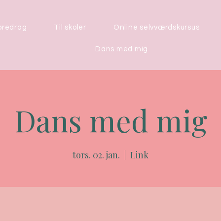
oredrag
Til skoler
Online selvværdskursus
Dans med mig
Dans med mig
tors. 02. jan.
  |  
Link