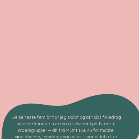
De seneste fem år har jeg skabt og afholdt foredrag
og events inden for sex og selvværd på tværs af
aldersgrupper – alt fra MOM TALKS for mødre,
singlebanko, torsdagskoncerter til paneldebatter