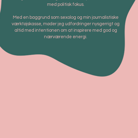
med politisk fokus.
Med en baggrund som sexolog og min journalistiske
værktøjskasse, møder jeg udfordringer nysgerrigt og
altid med intentionen om at inspirere med god og
nærværende energi.