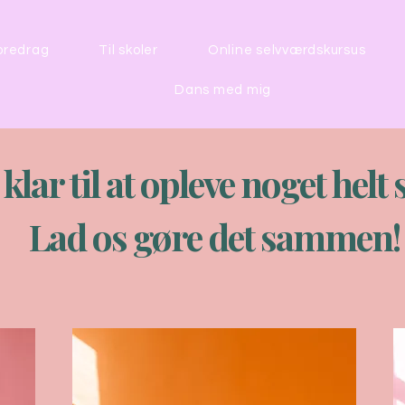
oredrag
Til skoler
Online selvværdskursus
Dans med mig
klar til at opleve noget helt 
Lad os gøre det sammen!