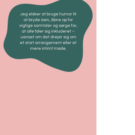
Jeg elsker at bruge humor til
at bryde isen, åbne op for
vigtige samtaler og sørge for,
at alle føler sig inkluderet –
uanset om det drejer sig om
et stort arrangement eller et
mere intimt møde.