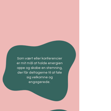
Som vært eller konferencier
er mit mål at holde energien
oppe og skabe en stemning,
der får deltagerne til at føle
sig velkomne og
engagerede.