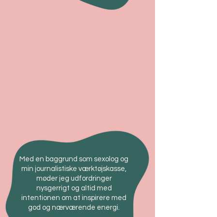
Med en baggrund som sexolog og
min journalistiske værktøjskasse,
møder jeg udfordringer
nysgerrigt og altid med
intentionen om at inspirere med
god og nærværende energi.