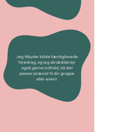
Jeg tilbyder både færdiglavede
foredrag, og jeg skræddersyr
også gerne indhold, så det
passer præcist til din gruppe
eller event.