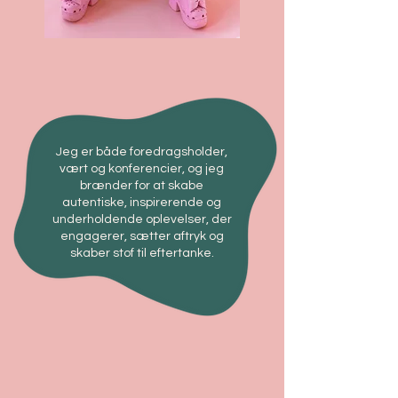
Jeg er både foredragsholder,
vært og konferencier, og jeg
brænder for at skabe
autentiske, inspirerende og
underholdende oplevelser, der
engagerer, sætter aftryk og
skaber stof til eftertanke.