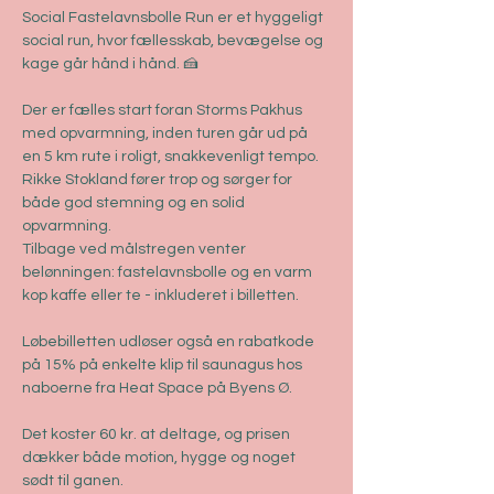
Social Fastelavnsbolle Run er et hyggeligt 
social run, hvor fællesskab, bevægelse og 
kage går hånd i hånd. 🍰
Der er fælles start foran Storms Pakhus 
med opvarmning, inden turen går ud på 
en 5 km rute i roligt, snakkevenligt tempo. 
Rikke Stokland fører trop og sørger for 
både god stemning og en solid 
opvarmning.
Tilbage ved målstregen venter 
belønningen: fastelavnsbolle og en varm 
kop kaffe eller te - inkluderet i billetten.
Løbebilletten udløser også en rabatkode 
på 15% på enkelte klip til saunagus hos 
naboerne fra Heat Space på Byens Ø.
Det koster 60 kr. at deltage, og prisen 
dækker både motion, hygge og noget 
sødt til ganen.